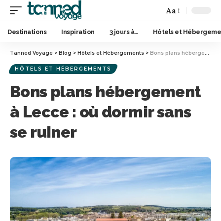
Aa
Destinations
Inspiration
3 jours à…
Hôtels et Hébergeme
Tanned Voyage
>
Blog
>
Hôtels et Hébergements
>
Bons plans hébergement à Lecce : où dormir sans se ruiner
HÔTELS ET HÉBERGEMENTS
Bons plans hébergement
à Lecce : où dormir sans
se ruiner