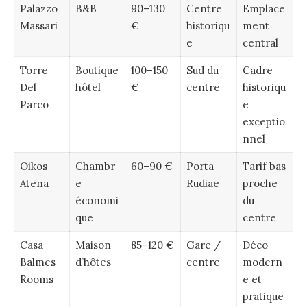
Palazzo
B&B
90–130
Centre
Emplace
Massari
€
historiqu
ment
e
central
Torre
Boutique
100–150
Sud du
Cadre
Del
hôtel
€
centre
historiqu
Parco
e
exceptio
nnel
Oikos
Chambr
60–90 €
Porta
Tarif bas
Atena
e
Rudiae
proche
économi
du
que
centre
Casa
Maison
85–120 €
Gare /
Déco
Balmes
d’hôtes
centre
modern
Rooms
e et
pratique