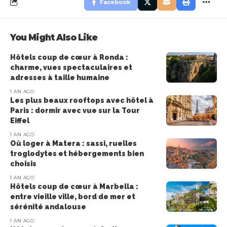
Facebook
You Might Also Like
Hôtels coup de cœur à Ronda :
charme, vues spectaculaires et
adresses à taille humaine
1 AN AGO
Les plus beaux rooftops avec hôtel à
Paris : dormir avec vue sur la Tour
Eiffel
1 AN AGO
Où loger à Matera : sassi, ruelles
troglodytes et hébergements bien
choisis
1 AN AGO
Hôtels coup de cœur à Marbella :
entre vieille ville, bord de mer et
sérénité andalouse
1 AN AGO