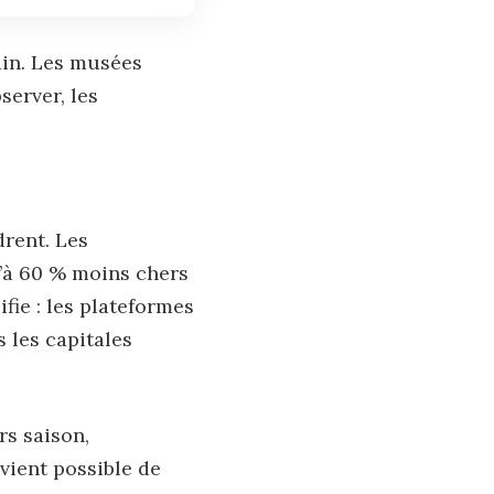
ain. Les musées
server, les
drent. Les
u’à 60 % moins chers
fie : les plateformes
 les capitales
rs saison,
vient possible de