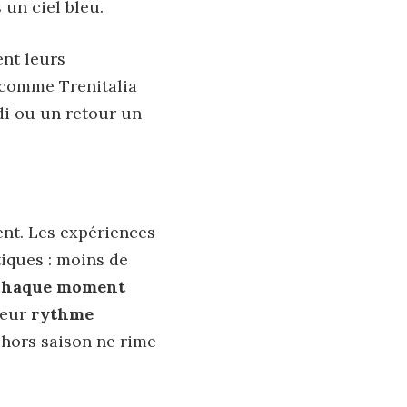
un ciel bleu.
ent leurs
es comme
Trenitalia
rdi ou un retour un
ent. Les expériences
iques : moins de
chaque moment
leur
rythme
e hors saison ne rime