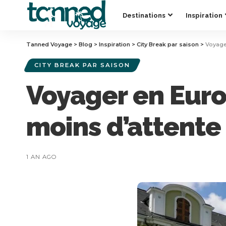
Destinations
Inspiration
Tanned Voyage
>
Blog
>
Inspiration
>
City Break par saison
>
Voyager
CITY BREAK PAR SAISON
Voyager en Europ
moins d’attente
1 AN AGO