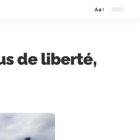
Aa
s de liberté,