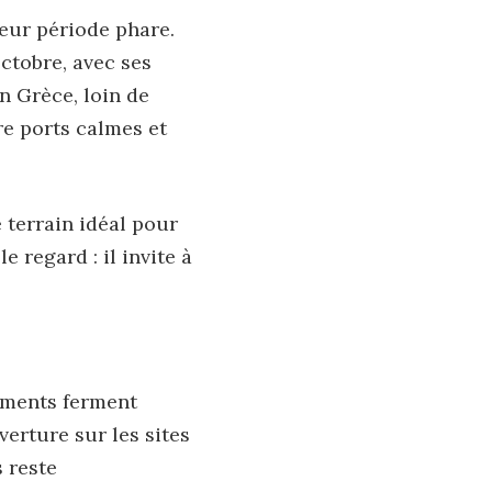
eur période phare.
octobre, avec ses
n Grèce, loin de
re ports calmes et
e terrain idéal pour
 regard : il invite à
gements ferment
erture sur les sites
 reste