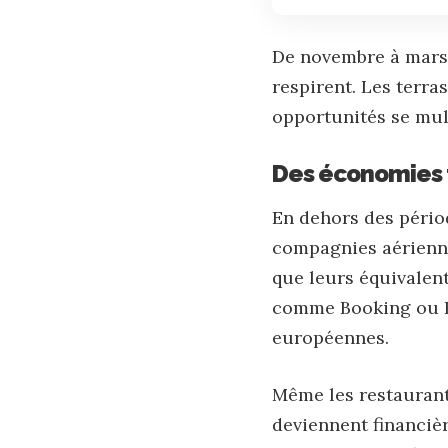
De novembre à mars,
respirent. Les terra
opportunités se mult
Des économies 
En dehors des période
compagnies aérienne
que leurs équivalent
comme
Booking
ou H
européennes.
Même les restaurants
deviennent financièr