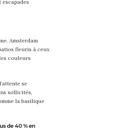
et escapades
alme. Amsterdam
atios fleuris à ceux
 des couleurs
d’attente se
ns sollicités,
omme la basilique
lus de 40 % en